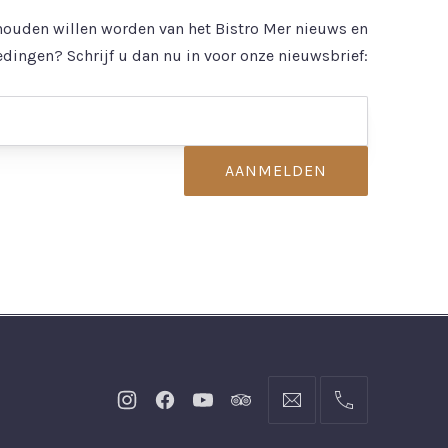
ouden willen worden van het Bistro Mer nieuws en
dingen? Schrijf u dan nu in voor onze nieuwsbrief:
New
New
New
New
info@bistromer.nl
0703607389
Window
Window
Window
Window