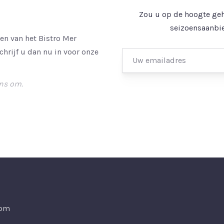
Zou u op de hoogte geh
seizoensaanbie
n van het Bistro Mer
hrijf u dan nu in voor onze
ns om.
0pm