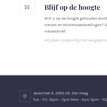
Blijf op de hoogte
Wilt u op de hoogte gehouden worde
nieuws en seizoensaanbiedingen? Sc
nieuwsbrief:
Wij gaan zorgvuldig met uw gegeve
Javastraat 9, 2585 AB, Den Haag
Javastraat
Tue - Fri: 12pm - 2pm Mon - Sun: 5pm - 1
9,