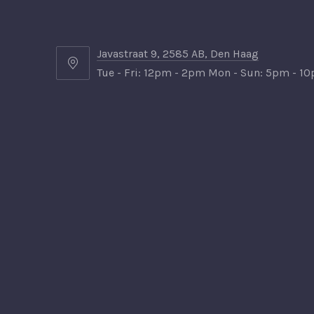
Javastraat 9, 2585 AB, Den Haag
Javastraat
Tue - Fri: 12pm - 2pm Mon - Sun: 5pm - 1
9,
2585
AB,
Den
Haag