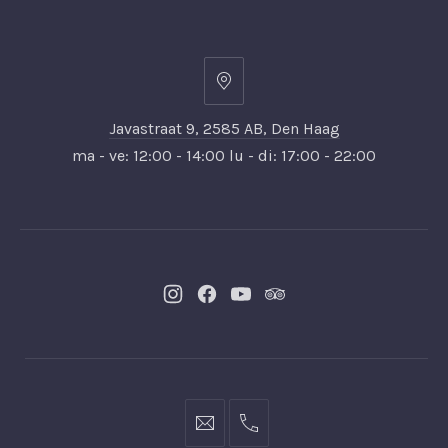
Javastraat
9,
Javastraat 9, 2585 AB, Den Haag
2585
ma - ve: 12:00 - 14:00 lu - di: 17:00 - 22:00
AB,
Den
Haag
New
New
New
New
Window
Window
Window
Window
info@bistromer.nl
0703607389