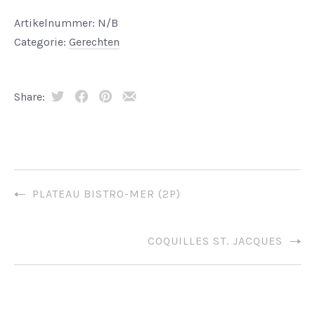
Artikelnummer:
N/B
Categorie:
Gerechten
Share:
Tweet
Share
Share
Share
on
on
by
Facebook
Pinterest
Email
PLATEAU BISTRO-MER (2P)
COQUILLES ST. JACQUES