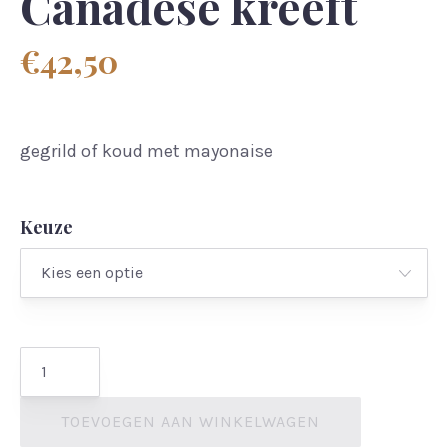
Canadese kreeft
€
42,50
gegrild of koud met mayonaise
Keuze
Canadese
kreeft
TOEVOEGEN AAN WINKELWAGEN
aantal